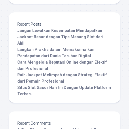
Recent Posts
Jangan Lewatkan Kesempatan Mendapatkan
Jackpot Besar dengan Tips Menang Slot dari
Ahli!
Langkah Praktis dalam Memaksimalkan
Pendapatan dari Dunia Taruhan Digital
Cara Mengelola Reputasi Online dengan Efektif
dan Profesional
Raih Jackpot Melimpah dengan Strategi Efektif
dari Pemain Profesional
Situs Slot Gacor Hari Ini Dengan Update Platform
Terbaru
Recent Comments