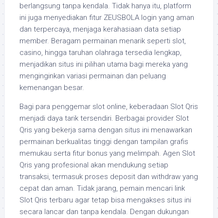
berlangsung tanpa kendala. Tidak hanya itu, platform
ini juga menyediakan fitur ZEUSBOLA login yang aman
dan terpercaya, menjaga kerahasiaan data setiap
member. Beragam permainan menarik seperti slot,
casino, hingga taruhan olahraga tersedia lengkap,
menjadikan situs ini pilihan utama bagi mereka yang
menginginkan variasi permainan dan peluang
kemenangan besar.
Bagi para penggemar slot online, keberadaan Slot Qris
menjadi daya tarik tersendiri. Berbagai provider Slot
Qris yang bekerja sama dengan situs ini menawarkan
permainan berkualitas tinggi dengan tampilan grafis
memukau serta fitur bonus yang melimpah. Agen Slot
Qris yang profesional akan mendukung setiap
transaksi, termasuk proses deposit dan withdraw yang
cepat dan aman. Tidak jarang, pemain mencari link
Slot Qris terbaru agar tetap bisa mengakses situs ini
secara lancar dan tanpa kendala. Dengan dukungan