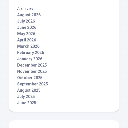
Archives
August 2026
July 2026
June 2026
May 2026
April 2026
March 2026
February 2026
January 2026
December 2025
November 2025
October 2025
September 2025
August 2025
July 2025
June 2025