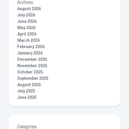
Archives
August 2026
July 2026
June 2026
May 2026
April 2026
March 2026
February 2026
January 2026
December 2025
November 2025
October 2025
September 2025
August 2025
July 2025
June 2025
Categories