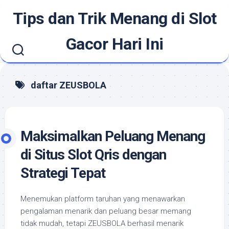
Skip
Tips dan Trik Menang di Slot
to
content
Gacor Hari Ini
daftar ZEUSBOLA
Maksimalkan Peluang Menang
di Situs Slot Qris dengan
Strategi Tepat
Menemukan platform taruhan yang menawarkan
pengalaman menarik dan peluang besar memang
tidak mudah, tetapi ZEUSBOLA berhasil menarik