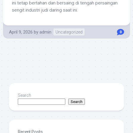
ini tetap bertahan dan bersaing di tengah persaingan
sengit industri judi daring saat ini.
April 9, 2026
by
admin
Uncategorized
0
Search
Search
Recent Posts