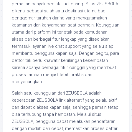
perhatian banyak pecinta judi daring. Situs ZEUSBOLA
dikenal sebagai salah satu destinasi utama bagi
penggemar taruhan daring yang mengutamakan
keamanan dan kenyamanan saat bermain. Keunggulan
utama dari platform ini terletak pada kemudahan
akses dan berbagai fitur lengkap yang disediakan,
termasuk layanan live chat support yang selalu siap
membantu pengguna kapan saja. Dengan begitu, para
bettor tak perlu khawatir kehilangan kesempatan
karena adanya berbagai fitur canggih yang membuat
proses taruhan menjadi lebih praktis dan
menyenangkan.
Salah satu keunggulan dari ZEUSBOLA adalah
keberadaan ZEUSBOLA link alternatif yang selalu aktif
dan dapat diakses kapan saja, sehingga pemain tetap
bisa terhubung tanpa hambatan. Melalui situs
ZEUSBOLA, pengguna dapat melakukan pendaftaran
dengan mudah dan cepat, memastikan proses daftar