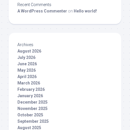
Recent Comments
A WordPress Commenter
on
Hello world!
Archives
August 2026
July 2026
June 2026
May 2026
April 2026
March 2026
February 2026
January 2026
December 2025
November 2025
October 2025
September 2025
August 2025