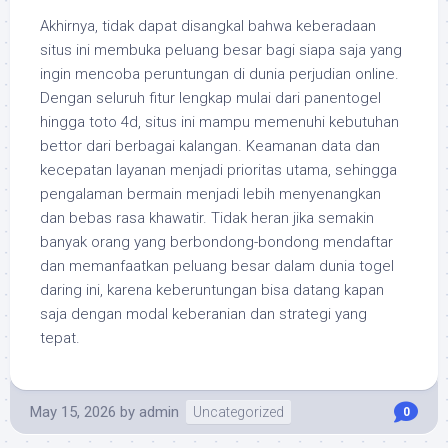
Akhirnya, tidak dapat disangkal bahwa keberadaan
situs ini membuka peluang besar bagi siapa saja yang
ingin mencoba peruntungan di dunia perjudian online.
Dengan seluruh fitur lengkap mulai dari panentogel
hingga toto 4d, situs ini mampu memenuhi kebutuhan
bettor dari berbagai kalangan. Keamanan data dan
kecepatan layanan menjadi prioritas utama, sehingga
pengalaman bermain menjadi lebih menyenangkan
dan bebas rasa khawatir. Tidak heran jika semakin
banyak orang yang berbondong-bondong mendaftar
dan memanfaatkan peluang besar dalam dunia togel
daring ini, karena keberuntungan bisa datang kapan
saja dengan modal keberanian dan strategi yang
tepat.
May 15, 2026
by
admin
Uncategorized
0