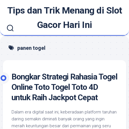
Skip
Tips dan Trik Menang di Slot
to
content
Gacor Hari Ini
panen togel
Bongkar Strategi Rahasia Togel
Online Toto Togel Toto 4D
untuk Raih Jackpot Cepat
Dalam era digital saat ini, keberadaan platform taruhan
daring semakin diminati banyak orang yang ingin
meraih keuntungan besar dari permainan yang seru