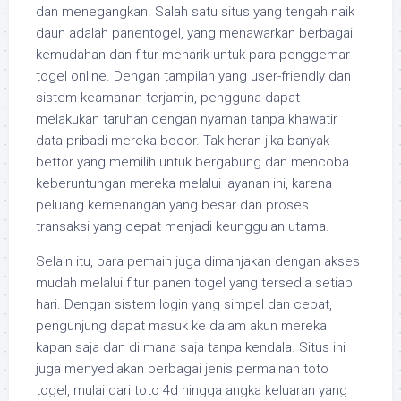
dan menegangkan. Salah satu situs yang tengah naik
daun adalah panentogel, yang menawarkan berbagai
kemudahan dan fitur menarik untuk para penggemar
togel online. Dengan tampilan yang user-friendly dan
sistem keamanan terjamin, pengguna dapat
melakukan taruhan dengan nyaman tanpa khawatir
data pribadi mereka bocor. Tak heran jika banyak
bettor yang memilih untuk bergabung dan mencoba
keberuntungan mereka melalui layanan ini, karena
peluang kemenangan yang besar dan proses
transaksi yang cepat menjadi keunggulan utama.
Selain itu, para pemain juga dimanjakan dengan akses
mudah melalui fitur panen togel yang tersedia setiap
hari. Dengan sistem login yang simpel dan cepat,
pengunjung dapat masuk ke dalam akun mereka
kapan saja dan di mana saja tanpa kendala. Situs ini
juga menyediakan berbagai jenis permainan toto
togel, mulai dari toto 4d hingga angka keluaran yang