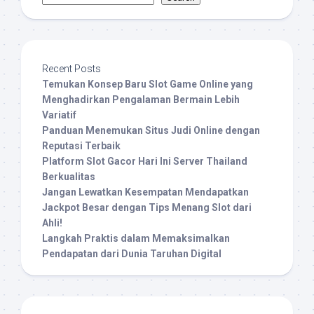
Recent Posts
Temukan Konsep Baru Slot Game Online yang
Menghadirkan Pengalaman Bermain Lebih
Variatif
Panduan Menemukan Situs Judi Online dengan
Reputasi Terbaik
Platform Slot Gacor Hari Ini Server Thailand
Berkualitas
Jangan Lewatkan Kesempatan Mendapatkan
Jackpot Besar dengan Tips Menang Slot dari
Ahli!
Langkah Praktis dalam Memaksimalkan
Pendapatan dari Dunia Taruhan Digital