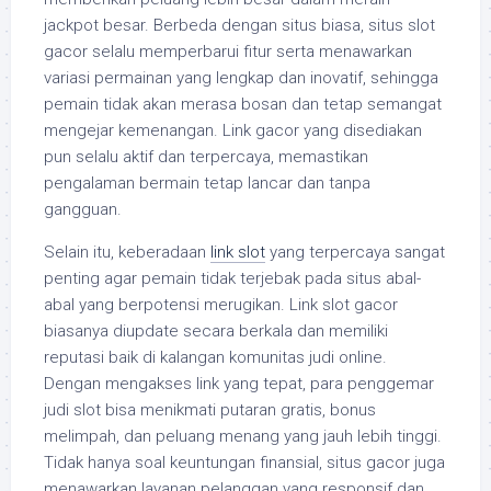
jackpot besar. Berbeda dengan situs biasa, situs slot
gacor selalu memperbarui fitur serta menawarkan
variasi permainan yang lengkap dan inovatif, sehingga
pemain tidak akan merasa bosan dan tetap semangat
mengejar kemenangan. Link gacor yang disediakan
pun selalu aktif dan terpercaya, memastikan
pengalaman bermain tetap lancar dan tanpa
gangguan.
Selain itu, keberadaan
link slot
yang terpercaya sangat
penting agar pemain tidak terjebak pada situs abal-
abal yang berpotensi merugikan. Link slot gacor
biasanya diupdate secara berkala dan memiliki
reputasi baik di kalangan komunitas judi online.
Dengan mengakses link yang tepat, para penggemar
judi slot bisa menikmati putaran gratis, bonus
melimpah, dan peluang menang yang jauh lebih tinggi.
Tidak hanya soal keuntungan finansial, situs gacor juga
menawarkan layanan pelanggan yang responsif dan