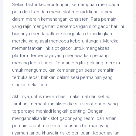
Selain faktor keberuntungan, kemampuan membaca
pola dan tren dari mesin slot menjadi kunci utama
dalam meraih kemenangan konsisten. Para pemain
yang rajin mengamati perkembangan slot gacor hari ini
biasanya mendapatkan keunggulan dibandingkan
mereka yang asal mencoba keberuntungan. Mereka
memanfaatkan link slot gacor untuk mengakses
platform terpercaya yang menawarkan peluang
menang lebih tinggi. Dengan begitu, peluang mereka
untuk mengumpulkan kemenangan besar semakin
terbuka lebar, bahkan dalam sesi permainan yang
singkat sekalipun.
Akhirnya, untuk meraih hasil maksimal dari setiap
taruhan, memastikan akses ke situs slot gacor yang
terpercaya menjadi langkah penting. Dengan
mengandalkan link slot gacor yang resmi dan aman,
pemain dapat menikmati suasana bermain yang
nyaman tanpa khawatir risiko penipuan. Keberhasilan