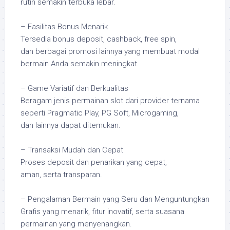
rutin semakin terbuka lebar.
– Fasilitas Bonus Menarik
Tersedia bonus deposit, cashback, free spin,
dan berbagai promosi lainnya yang membuat modal
bermain Anda semakin meningkat.
– Game Variatif dan Berkualitas
Beragam jenis permainan slot dari provider ternama
seperti Pragmatic Play, PG Soft, Microgaming,
dan lainnya dapat ditemukan.
– Transaksi Mudah dan Cepat
Proses deposit dan penarikan yang cepat,
aman, serta transparan.
– Pengalaman Bermain yang Seru dan Menguntungkan
Grafis yang menarik, fitur inovatif, serta suasana
permainan yang menyenangkan.