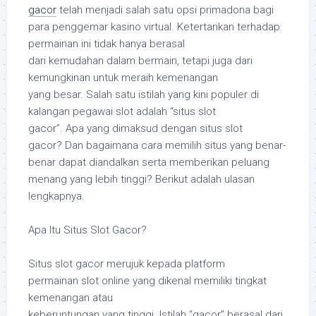
gacor
telah menjadi salah satu opsi primadona bagi
para penggemar kasino virtual. Ketertarikan terhadap
permainan ini tidak hanya berasal
dari kemudahan dalam bermain, tetapi juga dari
kemungkinan untuk meraih kemenangan
yang besar. Salah satu istilah yang kini populer di
kalangan pegawai slot adalah “situs slot
gacor”. Apa yang dimaksud dengan situs slot
gacor? Dan bagaimana cara memilih situs yang benar-
benar dapat diandalkan serta memberikan peluang
menang yang lebih tinggi? Berikut adalah ulasan
lengkapnya.
Apa Itu Situs Slot Gacor?
Situs slot gacor merujuk kepada platform
permainan slot online yang dikenal memiliki tingkat
kemenangan atau
keberuntungan yang tinggi. Istilah “gacor” berasal dari