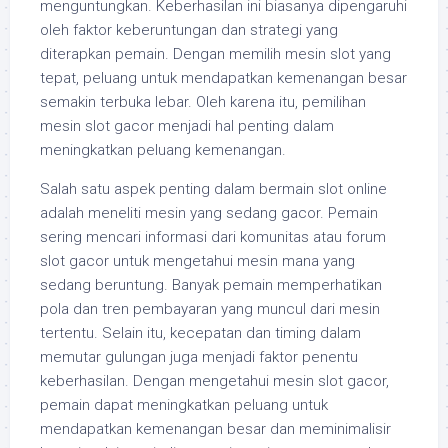
menguntungkan. Keberhasilan ini biasanya dipengaruhi
oleh faktor keberuntungan dan strategi yang
diterapkan pemain. Dengan memilih mesin slot yang
tepat, peluang untuk mendapatkan kemenangan besar
semakin terbuka lebar. Oleh karena itu, pemilihan
mesin slot gacor menjadi hal penting dalam
meningkatkan peluang kemenangan.
Salah satu aspek penting dalam bermain slot online
adalah meneliti mesin yang sedang gacor. Pemain
sering mencari informasi dari komunitas atau forum
slot gacor untuk mengetahui mesin mana yang
sedang beruntung. Banyak pemain memperhatikan
pola dan tren pembayaran yang muncul dari mesin
tertentu. Selain itu, kecepatan dan timing dalam
memutar gulungan juga menjadi faktor penentu
keberhasilan. Dengan mengetahui mesin slot gacor,
pemain dapat meningkatkan peluang untuk
mendapatkan kemenangan besar dan meminimalisir