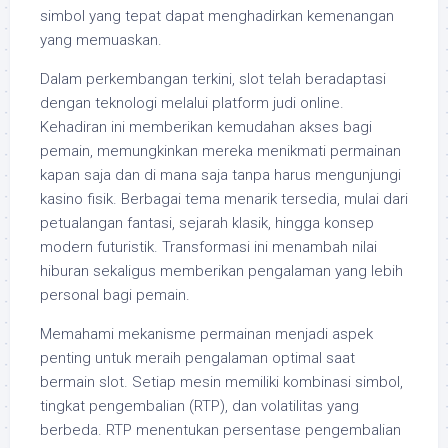
simbol yang tepat dapat menghadirkan kemenangan
yang memuaskan.
Dalam perkembangan terkini, slot telah beradaptasi
dengan teknologi melalui platform judi online.
Kehadiran ini memberikan kemudahan akses bagi
pemain, memungkinkan mereka menikmati permainan
kapan saja dan di mana saja tanpa harus mengunjungi
kasino fisik. Berbagai tema menarik tersedia, mulai dari
petualangan fantasi, sejarah klasik, hingga konsep
modern futuristik. Transformasi ini menambah nilai
hiburan sekaligus memberikan pengalaman yang lebih
personal bagi pemain.
Memahami mekanisme permainan menjadi aspek
penting untuk meraih pengalaman optimal saat
bermain slot. Setiap mesin memiliki kombinasi simbol,
tingkat pengembalian (RTP), dan volatilitas yang
berbeda. RTP menentukan persentase pengembalian