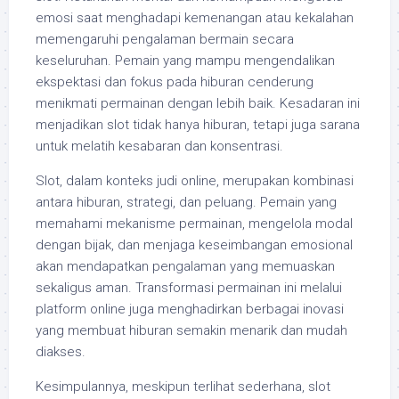
emosi saat menghadapi kemenangan atau kekalahan
memengaruhi pengalaman bermain secara
keseluruhan. Pemain yang mampu mengendalikan
ekspektasi dan fokus pada hiburan cenderung
menikmati permainan dengan lebih baik. Kesadaran ini
menjadikan slot tidak hanya hiburan, tetapi juga sarana
untuk melatih kesabaran dan konsentrasi.
Slot, dalam konteks judi online, merupakan kombinasi
antara hiburan, strategi, dan peluang. Pemain yang
memahami mekanisme permainan, mengelola modal
dengan bijak, dan menjaga keseimbangan emosional
akan mendapatkan pengalaman yang memuaskan
sekaligus aman. Transformasi permainan ini melalui
platform online juga menghadirkan berbagai inovasi
yang membuat hiburan semakin menarik dan mudah
diakses.
Kesimpulannya, meskipun terlihat sederhana, slot