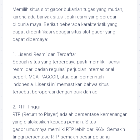
Memilih situs slot gacor bukanlah tugas yang mudah,
karena ada banyak situs tidak resmi yang beredar
di dunia maya. Berikut beberapa karakteristik yang
dapat diidentifikasi sebagai situs slot gacor yang
dapat dipercaya:
1. Lisensi Resmi dan Terdaftar
Sebuah situs yang terpercaya pasti memiliki lisensi
resmi dari badan regulasi perjudian internasional
seperti MGA, PAGCOR, atau dari pemerintah
Indonesia. Lisensi ini memastikan bahwa situs
tersebut beroperasi dengan baik dan adil.
2. RTP Tinggi
RTP (Return to Player) adalah persentase kemenangan
yang dialokasikan kepada pemain. Situs
gacor umumnya memiliki RTP lebih dari 96%. Semakin
tinggi persentase RTP, semakin besar peluang