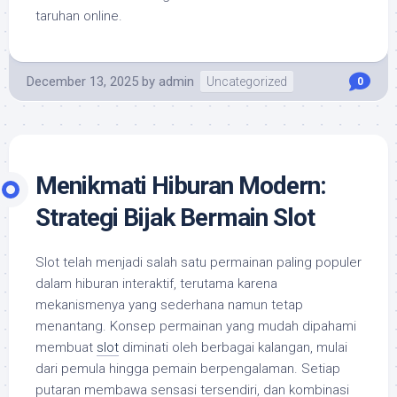
taruhan online.
December 13, 2025
by
admin
Uncategorized
0
Menikmati Hiburan Modern:
Strategi Bijak Bermain Slot
Slot telah menjadi salah satu permainan paling populer
dalam hiburan interaktif, terutama karena
mekanismenya yang sederhana namun tetap
menantang. Konsep permainan yang mudah dipahami
membuat
slot
diminati oleh berbagai kalangan, mulai
dari pemula hingga pemain berpengalaman. Setiap
putaran membawa sensasi tersendiri, dan kombinasi