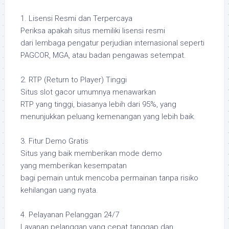
1. Lisensi Resmi dan Terpercaya
Periksa apakah situs memiliki lisensi resmi
dari lembaga pengatur perjudian internasional seperti
PAGCOR, MGA, atau badan pengawas setempat.
2. RTP (Return to Player) Tinggi
Situs slot gacor umumnya menawarkan
RTP yang tinggi, biasanya lebih dari 95%, yang
menunjukkan peluang kemenangan yang lebih baik.
3. Fitur Demo Gratis
Situs yang baik memberikan mode demo
yang memberikan kesempatan
bagi pemain untuk mencoba permainan tanpa risiko
kehilangan uang nyata.
4. Pelayanan Pelanggan 24/7
Layanan pelanggan yang cepat tanggap dan