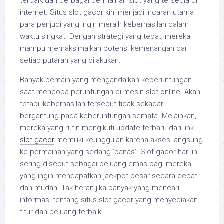
terbaik dari berbagai permainan slot yang tersedia di
internet. Situs slot gacor kini menjadi incaran utama
para penjudi yang ingin meraih keberhasilan dalam
waktu singkat. Dengan strategi yang tepat, mereka
mampu memaksimalkan potensi kemenangan dari
setiap putaran yang dilakukan.
Banyak pemain yang mengandalkan keberuntungan
saat mencoba peruntungan di mesin slot online. Akan
tetapi, keberhasilan tersebut tidak sekadar
bergantung pada keberuntungan semata. Melainkan,
mereka yang rutin mengikuti update terbaru dari link
slot gacor
memiliki keunggulan karena akses langsung
ke permainan yang sedang ‘panas’. Slot gacor hari ini
sering disebut sebagai peluang emas bagi mereka
yang ingin mendapatkan jackpot besar secara cepat
dan mudah. Tak heran jika banyak yang mencari
informasi tentang situs slot gacor yang menyediakan
fitur dan peluang terbaik.