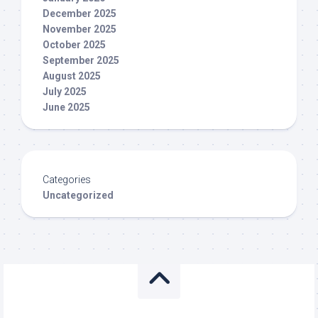
December 2025
November 2025
October 2025
September 2025
August 2025
July 2025
June 2025
Categories
Uncategorized