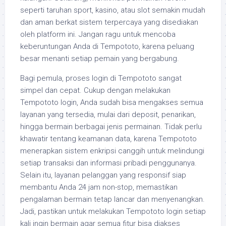
seperti taruhan sport, kasino, atau slot semakin mudah
dan aman berkat sistem terpercaya yang disediakan
oleh platform ini. Jangan ragu untuk mencoba
keberuntungan Anda di Tempototo, karena peluang
besar menanti setiap pemain yang bergabung.
Bagi pemula, proses login di Tempototo sangat
simpel dan cepat. Cukup dengan melakukan
Tempototo login, Anda sudah bisa mengakses semua
layanan yang tersedia, mulai dari deposit, penarikan,
hingga bermain berbagai jenis permainan. Tidak perlu
khawatir tentang keamanan data, karena Tempototo
menerapkan sistem enkripsi canggih untuk melindungi
setiap transaksi dan informasi pribadi penggunanya.
Selain itu, layanan pelanggan yang responsif siap
membantu Anda 24 jam non-stop, memastikan
pengalaman bermain tetap lancar dan menyenangkan.
Jadi, pastikan untuk melakukan Tempototo login setiap
kali ingin bermain agar semua fitur bisa diakses