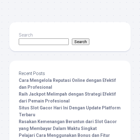
Search
Search
Recent Posts
Cara Mengelola Reputasi Online dengan Efektif
dan Profesional
Raih Jackpot Melimpah dengan Strategi Efektif
dari Pemain Profesional
Situs Slot Gacor Hari Ini Dengan Update Platform
Terbaru
Rasakan Kemenangan Beruntun dari Slot Gacor
yang Membayar Dalam Waktu Singkat
Pelajari Cara Menggunakan Bonus dan Fitur