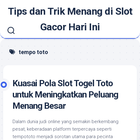
Skip
Tips dan Trik Menang di Slot
to
content
Gacor Hari Ini
tempo toto
Kuasai Pola Slot Togel Toto
untuk Meningkatkan Peluang
Menang Besar
Dalam dunia judi online yang semakin berkembang
pesat, keberadaan platform terpercaya seperti
tempototo menjadi sorotan utama para pecinta