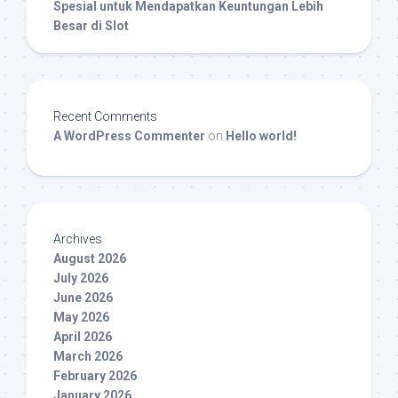
Spesial untuk Mendapatkan Keuntungan Lebih
Besar di Slot
Recent Comments
A WordPress Commenter
on
Hello world!
Archives
August 2026
July 2026
June 2026
May 2026
April 2026
March 2026
February 2026
January 2026