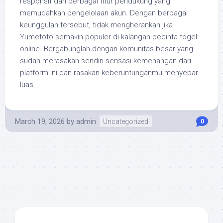
responsif dan berbagai fitur pendukung yang
memudahkan pengelolaan akun. Dengan berbagai
keunggulan tersebut, tidak mengherankan jika
Yumetoto semakin populer di kalangan pecinta togel
online. Bergabunglah dengan komunitas besar yang
sudah merasakan sendiri sensasi kemenangan dari
platform ini dan rasakan keberuntunganmu menyebar
luas.
March 19, 2026
by
admin
Uncategorized
0