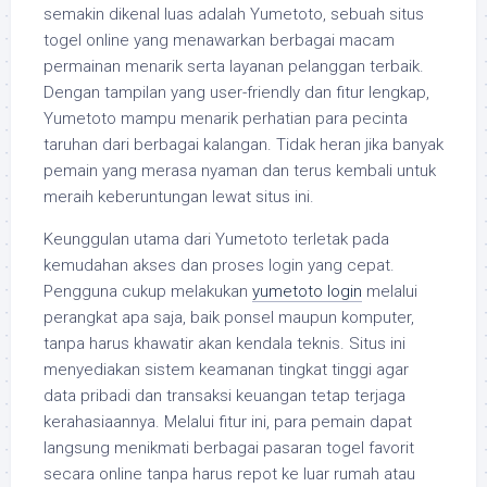
semakin dikenal luas adalah Yumetoto, sebuah situs
togel online yang menawarkan berbagai macam
permainan menarik serta layanan pelanggan terbaik.
Dengan tampilan yang user-friendly dan fitur lengkap,
Yumetoto mampu menarik perhatian para pecinta
taruhan dari berbagai kalangan. Tidak heran jika banyak
pemain yang merasa nyaman dan terus kembali untuk
meraih keberuntungan lewat situs ini.
Keunggulan utama dari Yumetoto terletak pada
kemudahan akses dan proses login yang cepat.
Pengguna cukup melakukan
yumetoto login
melalui
perangkat apa saja, baik ponsel maupun komputer,
tanpa harus khawatir akan kendala teknis. Situs ini
menyediakan sistem keamanan tingkat tinggi agar
data pribadi dan transaksi keuangan tetap terjaga
kerahasiaannya. Melalui fitur ini, para pemain dapat
langsung menikmati berbagai pasaran togel favorit
secara online tanpa harus repot ke luar rumah atau