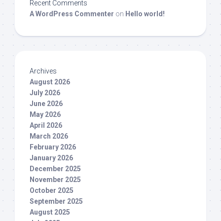
Recent Comments
A WordPress Commenter
on
Hello world!
Archives
August 2026
July 2026
June 2026
May 2026
April 2026
March 2026
February 2026
January 2026
December 2025
November 2025
October 2025
September 2025
August 2025