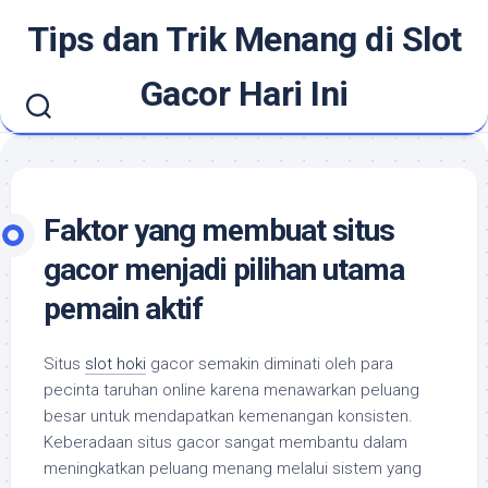
Skip
Tips dan Trik Menang di Slot
to
content
Gacor Hari Ini
Faktor yang membuat situs
gacor menjadi pilihan utama
pemain aktif
Situs
slot hoki
gacor semakin diminati oleh para
pecinta taruhan online karena menawarkan peluang
besar untuk mendapatkan kemenangan konsisten.
Keberadaan situs gacor sangat membantu dalam
meningkatkan peluang menang melalui sistem yang