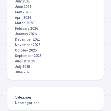
July 2026
June 2026
May 2026
April 2026
March 2026
February 2026
January 2026
December 2025
November 2025
October 2025
September 2025
August 2025
July 2025
June 2025
Categories
Uncategorized