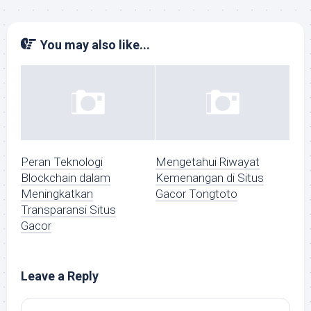
You may also like...
Peran Teknologi
Mengetahui Riwayat
Blockchain dalam
Kemenangan di Situs
Meningkatkan
Gacor Tongtoto
Transparansi Situs
Gacor
Leave a Reply