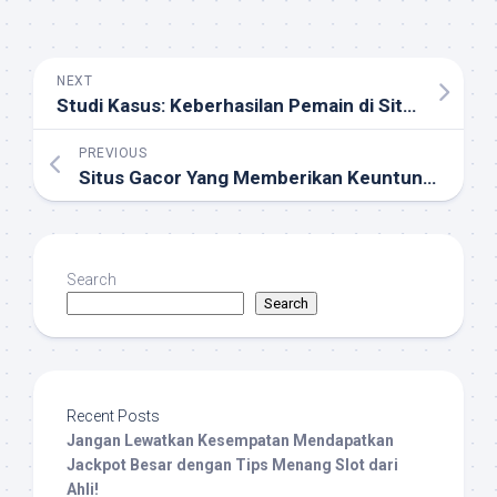
NEXT
Studi Kasus: Keberhasilan Pemain di Situs Gacor yang Menginspirasi
PREVIOUS
Situs Gacor Yang Memberikan Keuntungan Berlipat Ganda Melalui Bonus Turn Over
Search
Search
Recent Posts
Jangan Lewatkan Kesempatan Mendapatkan
Jackpot Besar dengan Tips Menang Slot dari
Ahli!