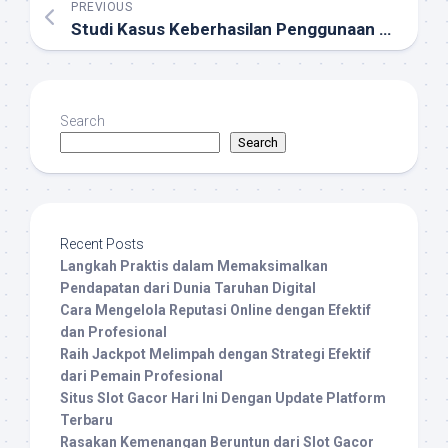
PREVIOUS
Studi Kasus Keberhasilan Penggunaan Situs Gacor dalam Berbisnis Digital
Search
Search
Recent Posts
Langkah Praktis dalam Memaksimalkan
Pendapatan dari Dunia Taruhan Digital
Cara Mengelola Reputasi Online dengan Efektif
dan Profesional
Raih Jackpot Melimpah dengan Strategi Efektif
dari Pemain Profesional
Situs Slot Gacor Hari Ini Dengan Update Platform
Terbaru
Rasakan Kemenangan Beruntun dari Slot Gacor