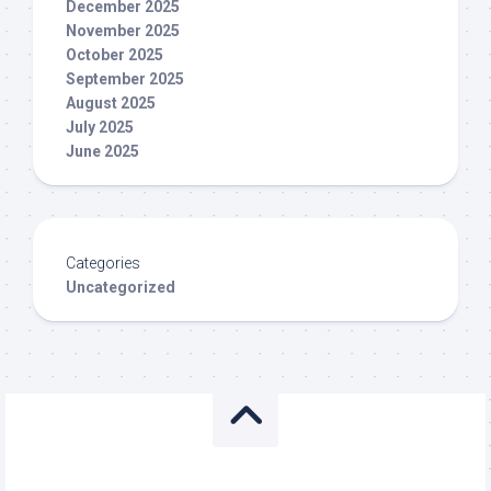
December 2025
November 2025
October 2025
September 2025
August 2025
July 2025
June 2025
Categories
Uncategorized