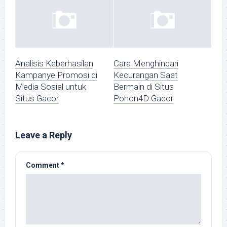
Analisis Keberhasilan
Cara Menghindari
Kampanye Promosi di
Kecurangan Saat
Media Sosial untuk
Bermain di Situs
Situs Gacor
Pohon4D Gacor
Leave a Reply
Comment
*