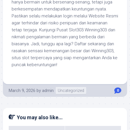
hanya bermain untuk bersenang-senang, tetapi juga
berkesempatan mendapatkan keuntungan nyata.
Pastikan selalu melakukan login melalui Website Resmi
agar terhindar dari risiko penipuan dan keamanan
tetap terjaga. Kunjungi Pusat Slot303 Winning303 dan
nikmati pengalaman bermain yang berbeda dari
biasanya. Jadi, tunggu apa lagi? Daftar sekarang dan
rasakan sensasi kemenangan besar dari Winning303,
situs slot terpercaya yang siap mengantarkan Anda ke
puncak keberuntungan!
March 9, 2026
by
admin
Uncategorized
0
You may also like...