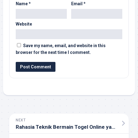
Name
*
Email
*
Website
Save my name, email, and website in this
browser for the next time I comment.
NEXT
Rahasia Teknik Bermain Togel Online yang Banyak Dicari