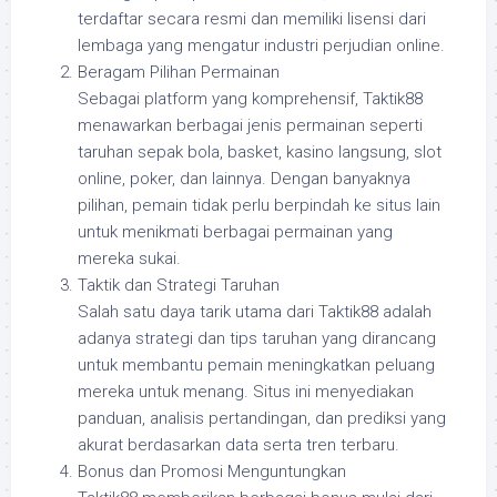
terdaftar secara resmi dan memiliki lisensi dari
lembaga yang mengatur industri perjudian online.
Beragam Pilihan Permainan
Sebagai platform yang komprehensif, Taktik88
menawarkan berbagai jenis permainan seperti
taruhan sepak bola, basket, kasino langsung, slot
online, poker, dan lainnya. Dengan banyaknya
pilihan, pemain tidak perlu berpindah ke situs lain
untuk menikmati berbagai permainan yang
mereka sukai.
Taktik dan Strategi Taruhan
Salah satu daya tarik utama dari Taktik88 adalah
adanya strategi dan tips taruhan yang dirancang
untuk membantu pemain meningkatkan peluang
mereka untuk menang. Situs ini menyediakan
panduan, analisis pertandingan, dan prediksi yang
akurat berdasarkan data serta tren terbaru.
Bonus dan Promosi Menguntungkan