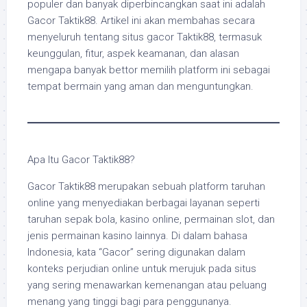
populer dan banyak diperbincangkan saat ini adalah
Gacor Taktik88. Artikel ini akan membahas secara
menyeluruh tentang situs gacor Taktik88, termasuk
keunggulan, fitur, aspek keamanan, dan alasan
mengapa banyak bettor memilih platform ini sebagai
tempat bermain yang aman dan menguntungkan.
Apa Itu Gacor Taktik88?
Gacor Taktik88 merupakan sebuah platform taruhan
online yang menyediakan berbagai layanan seperti
taruhan sepak bola, kasino online, permainan slot, dan
jenis permainan kasino lainnya. Di dalam bahasa
Indonesia, kata “Gacor” sering digunakan dalam
konteks perjudian online untuk merujuk pada situs
yang sering menawarkan kemenangan atau peluang
menang yang tinggi bagi para penggunanya.