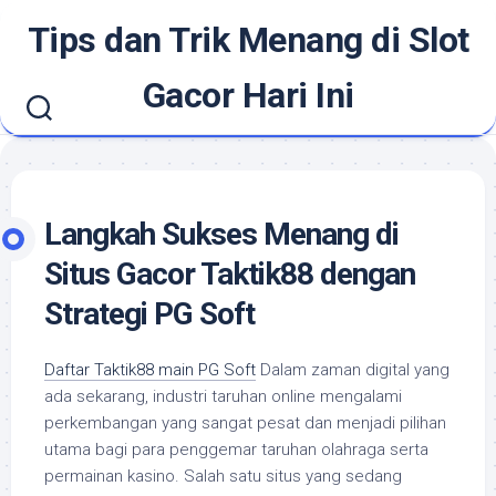
Skip
Tips dan Trik Menang di Slot
to
content
Gacor Hari Ini
Langkah Sukses Menang di
Situs Gacor Taktik88 dengan
Strategi PG Soft
Daftar Taktik88 main PG Soft
Dalam zaman digital yang
ada sekarang, industri taruhan online mengalami
perkembangan yang sangat pesat dan menjadi pilihan
utama bagi para penggemar taruhan olahraga serta
permainan kasino. Salah satu situs yang sedang