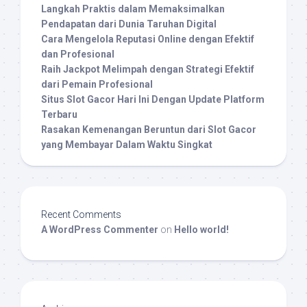
Langkah Praktis dalam Memaksimalkan
Pendapatan dari Dunia Taruhan Digital
Cara Mengelola Reputasi Online dengan Efektif
dan Profesional
Raih Jackpot Melimpah dengan Strategi Efektif
dari Pemain Profesional
Situs Slot Gacor Hari Ini Dengan Update Platform
Terbaru
Rasakan Kemenangan Beruntun dari Slot Gacor
yang Membayar Dalam Waktu Singkat
Recent Comments
A WordPress Commenter
on
Hello world!