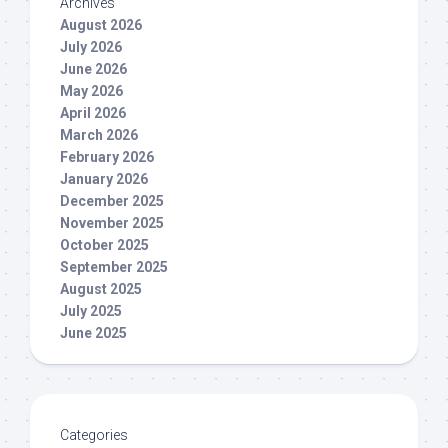
Archives
August 2026
July 2026
June 2026
May 2026
April 2026
March 2026
February 2026
January 2026
December 2025
November 2025
October 2025
September 2025
August 2025
July 2025
June 2025
Categories