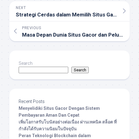
NEXT
Strategi Cerdas dalam Memilih Situs Gacor yang Memberikan Keuntungan Berkelanjutan
PREVIOUS
Masa Depan Dunia Situs Gacor dan Peluang yang Menantinya
Search
Search
Recent Posts
Menyelidiki Situs Gacor Dengan Sistem
Pembayaran Aman Dan Cepat
เพิ่มโอกาสรับโบนัสอย่างต่อเนื่อง ผ่านเทคนิค สล็อต ที่
กำลังได้รับความนิยมในปัจจุบัน
Peran Teknologi Blockchain dalam