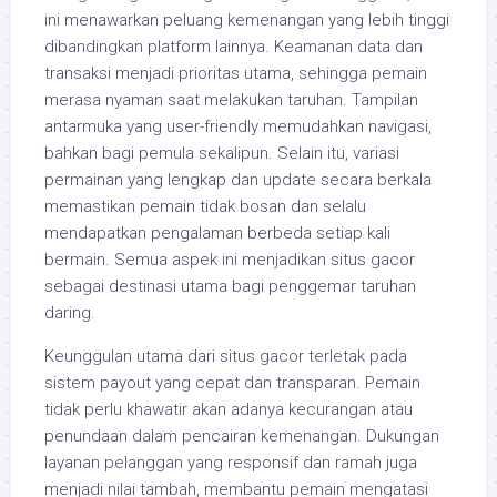
ini menawarkan peluang kemenangan yang lebih tinggi
dibandingkan platform lainnya. Keamanan data dan
transaksi menjadi prioritas utama, sehingga pemain
merasa nyaman saat melakukan taruhan. Tampilan
antarmuka yang user-friendly memudahkan navigasi,
bahkan bagi pemula sekalipun. Selain itu, variasi
permainan yang lengkap dan update secara berkala
memastikan pemain tidak bosan dan selalu
mendapatkan pengalaman berbeda setiap kali
bermain. Semua aspek ini menjadikan situs gacor
sebagai destinasi utama bagi penggemar taruhan
daring.
Keunggulan utama dari situs gacor terletak pada
sistem payout yang cepat dan transparan. Pemain
tidak perlu khawatir akan adanya kecurangan atau
penundaan dalam pencairan kemenangan. Dukungan
layanan pelanggan yang responsif dan ramah juga
menjadi nilai tambah, membantu pemain mengatasi