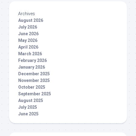
Archives
August 2026
July 2026
June 2026
May 2026
April 2026
March 2026
February 2026
January 2026
December 2025
November 2025
October 2025
September 2025
August 2025
July 2025
June 2025