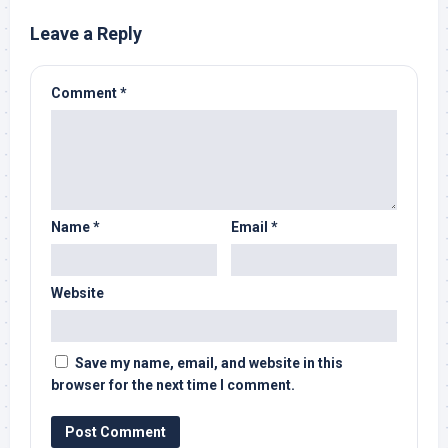
Leave a Reply
Comment
*
Name
*
Email
*
Website
Save my name, email, and website in this
browser for the next time I comment.