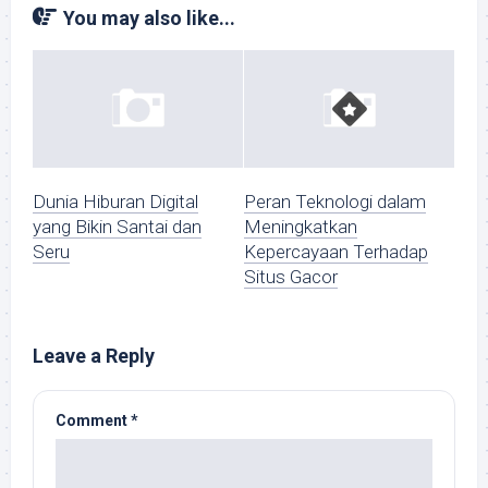
You may also like...
Dunia Hiburan Digital
Peran Teknologi dalam
yang Bikin Santai dan
Meningkatkan
Seru
Kepercayaan Terhadap
Situs Gacor
Leave a Reply
Comment
*