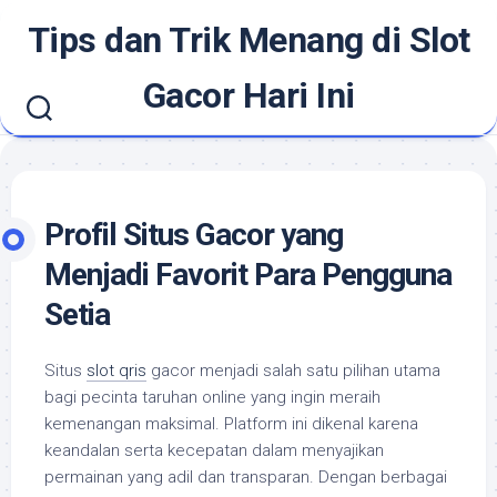
Skip
Tips dan Trik Menang di Slot
to
content
Gacor Hari Ini
Profil Situs Gacor yang
Menjadi Favorit Para Pengguna
Setia
Situs
slot qris
gacor menjadi salah satu pilihan utama
bagi pecinta taruhan online yang ingin meraih
kemenangan maksimal. Platform ini dikenal karena
keandalan serta kecepatan dalam menyajikan
permainan yang adil dan transparan. Dengan berbagai