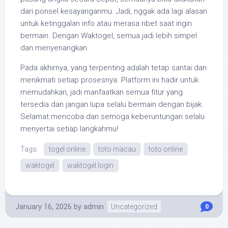
dari ponsel kesayanganmu. Jadi, nggak ada lagi alasan
untuk ketinggalan info atau merasa ribet saat ingin
bermain. Dengan Waktogel, semua jadi lebih simpel
dan menyenangkan.
Pada akhirnya, yang terpenting adalah tetap santai dan
menikmati setiap prosesnya. Platform ini hadir untuk
memudahkan, jadi manfaatkan semua fitur yang
tersedia dan jangan lupa selalu bermain dengan bijak.
Selamat mencoba dan semoga keberuntungan selalu
menyertai setiap langkahmu!
Tags:
togel online
toto macau
toto online
waktogel
waktogel login
January 16, 2026
by
admin
Uncategorized
0