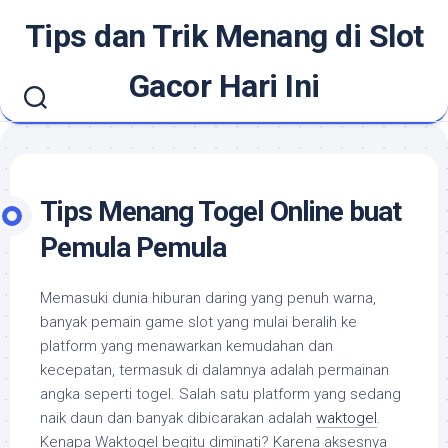
Skip
Tips dan Trik Menang di Slot
to
content
Gacor Hari Ini
Tips Menang Togel Online buat
Pemula Pemula
Memasuki dunia hiburan daring yang penuh warna,
banyak pemain game slot yang mulai beralih ke
platform yang menawarkan kemudahan dan
kecepatan, termasuk di dalamnya adalah permainan
angka seperti togel. Salah satu platform yang sedang
naik daun dan banyak dibicarakan adalah
waktogel
.
Kenapa Waktogel begitu diminati? Karena aksesnya