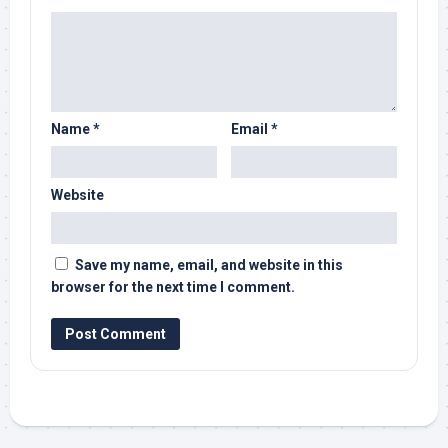
Name
*
Email
*
Website
Save my name, email, and website in this
browser for the next time I comment.