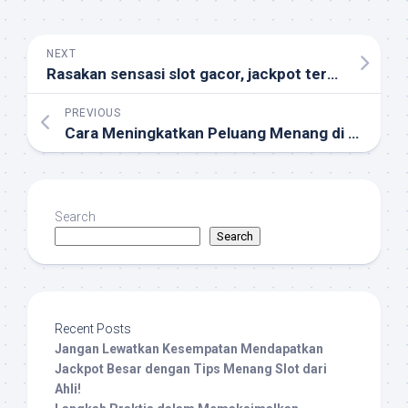
NEXT
Rasakan sensasi slot gacor, jackpot terus mengalir!
PREVIOUS
Cara Meningkatkan Peluang Menang di Game Slot Gacor
Search
Search
Recent Posts
Jangan Lewatkan Kesempatan Mendapatkan
Jackpot Besar dengan Tips Menang Slot dari
Ahli!