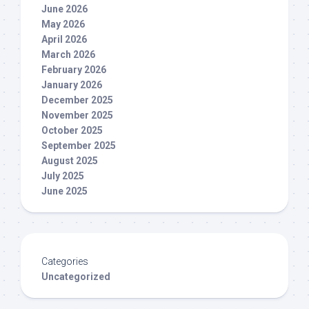
June 2026
May 2026
April 2026
March 2026
February 2026
January 2026
December 2025
November 2025
October 2025
September 2025
August 2025
July 2025
June 2025
Categories
Uncategorized