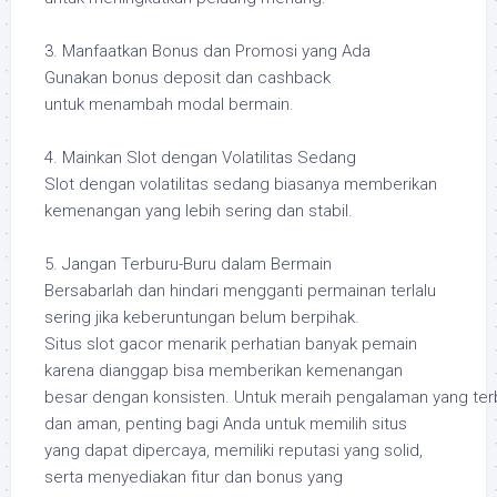
3. Manfaatkan Bonus dan Promosi yang Ada
Gunakan bonus deposit dan cashback
untuk menambah modal bermain.
4. Mainkan Slot dengan Volatilitas Sedang
Slot dengan volatilitas sedang biasanya memberikan
kemenangan yang lebih sering dan stabil.
5. Jangan Terburu-Buru dalam Bermain
Bersabarlah dan hindari mengganti permainan terlalu
sering jika keberuntungan belum berpihak.
Situs slot gacor menarik perhatian banyak pemain
karena dianggap bisa memberikan kemenangan
besar dengan konsisten. Untuk meraih pengalaman yang ter
dan aman, penting bagi Anda untuk memilih situs
yang dapat dipercaya, memiliki reputasi yang solid,
serta menyediakan fitur dan bonus yang