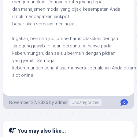
menguntungkan. Dengan strategi yang tepat
dan manajemen modal yang bijak, kesempatan Anda
untuk mendapatkan jackpot
besar akan semakin meningkat.
Ingatlah, bermain judi online harus dilakukan dengan
tanggung jawab. Hindari bergantung hanya pada
keberuntungan, dan selalu bermain dengan pikiran
yang jernih. Semoga
keberuntungan senantiasa menyertai perjalanan Anda dalam
slot online!
November 27, 2025
by
admin
Uncategorized
0
You may also like...