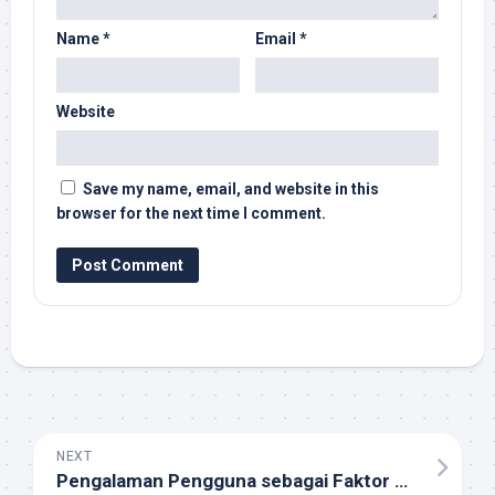
Name
*
Email
*
Website
Save my name, email, and website in this
browser for the next time I comment.
NEXT
Pengalaman Pengguna sebagai Faktor Utama Kesuksesan Situs Toto Gacor