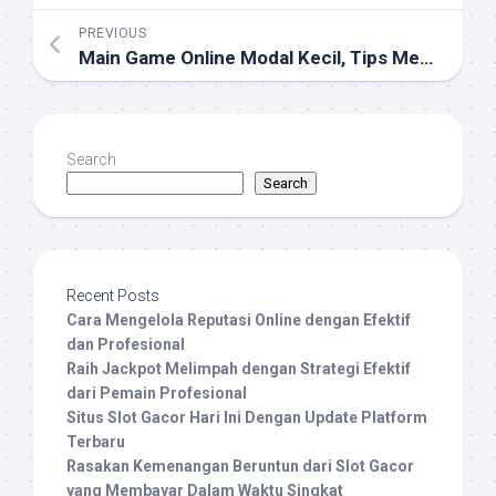
PREVIOUS
Main Game Online Modal Kecil, Tips Mendapatkan Keuntungan Cepat
Search
Search
Recent Posts
Cara Mengelola Reputasi Online dengan Efektif
dan Profesional
Raih Jackpot Melimpah dengan Strategi Efektif
dari Pemain Profesional
Situs Slot Gacor Hari Ini Dengan Update Platform
Terbaru
Rasakan Kemenangan Beruntun dari Slot Gacor
yang Membayar Dalam Waktu Singkat